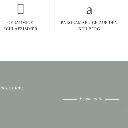
GERÄUMIGE
PANORAMABLICK AUF DEN
SCHLAFZIMMER
KEILBERG
t!“
“Das Erzg
Benjamin B.
Ferienwoh
Enkelkind