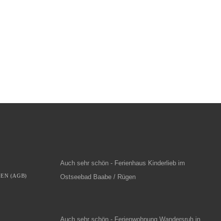
Auch sehr schön - Ferienhaus Kinderlieb im
EN (AGB)
Ostseebad Baabe / Rügen
Auch sehr schön - Ferienwohnung Wandersruh in