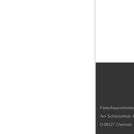
Ferienhausvermiet
Am Schösserholz 
D-09127 Chemnitz