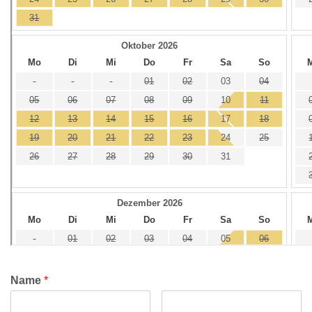
Name
*